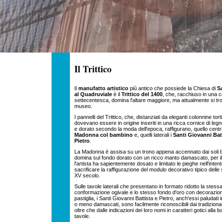
Il Trittico
Il
manufatto artistico
più antico che possiede la Chiesa di
S
al Quadruviale
è il
Trittico del 1400
, che, racchiuso in una 
settecentesca, domina l'altare maggiore, ma attualmente si tr
museo.
I pannelli del Trittico, che, distanziati da eleganti colonnine tortil
dovevano essere in origine inseriti in una ricca cornice di legno
e dorato secondo la moda dell'epoca, raffigurano, quello centra
Madonna col bambino
e, quelli laterali i
Santi Giovanni Bat
Pietro
.
La Madonna è assisa su un trono appena accennato dai soli b
domina sul fondo dorato con un ricco manto damascato, per il
l'artista ha sapientemente dosato e limitato le pieghe nell'inten
sacrificare la raffigurazione del modulo decorativo tipico delle 
XV secolo.
Sulle tavole laterali che presentano in formato ridotto la stess
conformazione ogivale e lo stesso fondo d'oro con decorazion
pastiglia, i Santi Giovanni Battista e Pietro, anch'essi paludati 
o meno damascati, sono facilmente riconoscibili dai tradizionali 
oltre che dalle indicazioni dei loro nomi in caratteri gotici alla b
tavole.