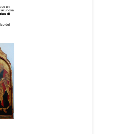
isce un
e lacunosa
ttico di
ico dei