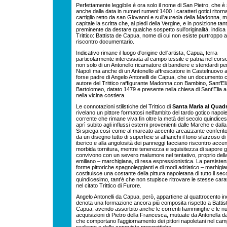
Perfettamente leggibile è ora solo il nome di San Pietro, che è
anche dalla data in numeri rumeni:1400 I caratteri gotici ritorn
cartiglio retto da san Giovanni e sull'aureola della Madonna, m
capitale la scritta che, ai piedi della Vergine, e in posizione tan
preminente da destare qualche sospetto sull'originalità, indica 
Trittico: Battista de Capua, nome di cui non esiste purtroppo a
riscontro documentario.
Indicativo rimane il luogo d'origine dell'artista, Capua, terra
particolarmente interessata al campo tessile e patria nel cors
non solo di un Antonello ricamatore di bandiere e stendardi per 
Napoli ma anche di un Antonello affrescatore in Castelnuovo a
forse padre di Angelo Antonelli de Capua, che un documento 
autore del Trittico raffigurante Madonna con Bambino, Sant'El
Bartolomeo, datato 1479 e presente nella chiesa di Sant'Elia 
nella vicina costiera.
Le connotazioni stilistiche del Trittico di
Santa Maria al Quadr
rivelano un pittore formatosi nell'ambito del tardo gotico napol
corrente che rimane viva fin oltre la metà del secolo quindices
aprì subito agli influssi esterni provenienti dalle Marche e dal
Si spiega così come al marcato accento arcaizzante conferito
da un disegno tutto di superficie si affianchi il tono sfarzoso d
iberico e alla angolosità dei panneggi facciano riscontro accen
morbida tornitura, mentre tenerezza e squisitezza di sapore g
convivono con un severo malumore nel tentativo, proprio della
emiliano – marchigiana, di resa espressionistica. La persisten
forme pittoriche spagnoleggianti e di modi adriatico – marhigia
costituisce una costante della pittura napoletana di tutto il sec
quindicesimo, tant'è che non stupisce ritrovare le stesse carat
nel citato Trittico di Furore.
Angelo Antonelli da Capua, però, appartiene al quattrocento ino
denota una formazione ancora più composita rispetto a Battis
Capua, avendo assorbito anche le correnti fiamminghe e le n
acquisizioni di Pietro della Francesca, mutuate da Antonella 
che comportano l'aggiornamento dei pittori napoletani nel cam