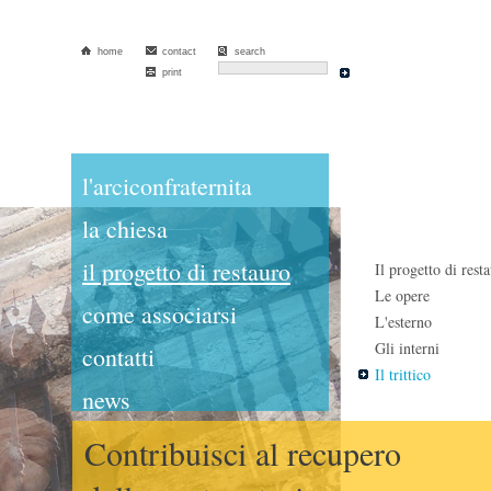
home
contact
search
print
l'arciconfraternita
la chiesa
il progetto di restauro
Il progetto di rest
Le opere
come associarsi
L'esterno
Gli interni
contatti
Il trittico
news
Contribuisci al recupero