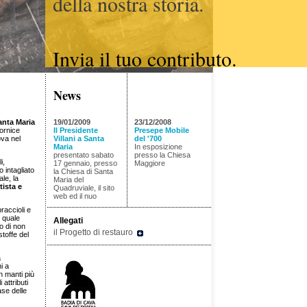
della nostra storia.
Invia il tuo contributo.
News
anta Maria
19/01/2009
23/12/2008
cornice
Il Presidente
Presepe Mobile
ova nel
Villani a Santa
del '700
Maria
In esposizione
presentato sabato
presso la Chiesa
i,
17 gennaio, presso
Maggiore
 intagliato
la Chiesa di Santa
le, la
Maria del
tista e
Quadruviale, il sito
web ed il nuo
raccioli e
 quale
Allegati
to di non
il Progetto di restauro
stoffe del
a
i a
in manti più
attributi
ase delle