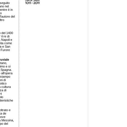
 seguito
ano nel
entre è in
to
l'autore del
ltro
o del 1400
il re di
 Napoli e
cita come
ia e San
a Furore
uviale
etano,
imo e si
la Spagna.
 all'opera
i stampo
ni di
otico
 cultura
za di
ni
olo
teristiche
ltrato e
ta de
uove
da Messina,
po del