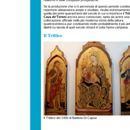
realismo e delle conquiste prospettiche.
Se la produzione che ci è pervenuta di questo periodo costitu
repertorio abbastanza ampio e studiato, risulta estremament
quella dei primi quarant'anni del secolo in cui si inserisce il
Tri
Cava de'Tirreni
ancora poco conosciuto, tanto da avere una
collocazione ufficiale nella più moderna storia della pittura
quattrocentesca pur costituendo molto probabilmente il più ant
dipinti su tavola di quel secolo rimasti in tutta l'area campana.
Il Trittico
Il Trittico del 1400 di Battista Di Capua